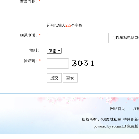
留言内容：
*
还可以输入
255
个字符
联系电话：
*
可以填写电话或
性别：
验证码：
*
网站首页
|
注
版权所有：400魔域私服- 持续创
powered by
sdcms3.3 免费版